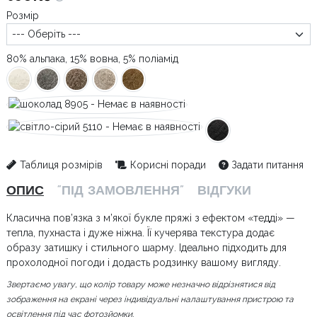
Розмір
80% альпака, 15% вовна, 5% поліамід
Таблиця розмірів
Корисні поради
Задати питання
ОПИС
“ПІД ЗАМОВЛЕННЯ”
ВІДГУКИ
Класична пов’язка з м’якої букле пряжі з ефектом «тедді» —
тепла, пухнаста і дуже ніжна. Її кучерява текстура додає
образу затишку і стильного шарму. Ідеально підходить для
прохолодної погоди і додасть родзинку вашому вигляду.
Звертаємо увагу, що колір товару може незначно відрізнятися від
зображення на екрані через індивідуальні налаштування пристрою та
освітлення під час фотозйомки.