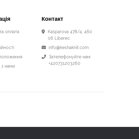
ація
Контакт
та оплата
Kašparova 478/4, 460
06 Liberec
ійності
info@keshaknit.com
 положення
Зателефонуйте нам:
+420731203260
 з нами