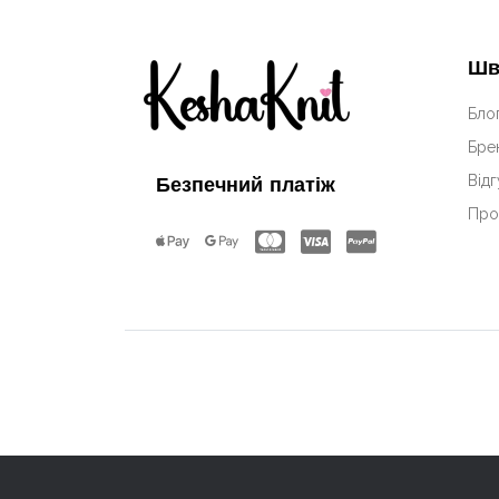
Шв
Бло
Бре
Відг
Безпечний платіж
Про