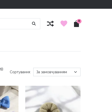
0
ІВ
Сортування: