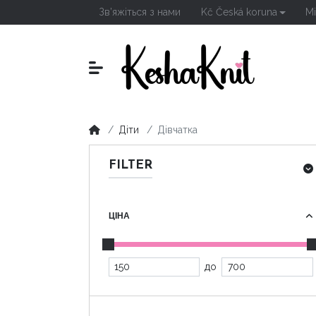
Зв’яжіться з нами
Kč Česká koruna
Мі
Діти
Дівчатка
FILTER
ЦІНА
до