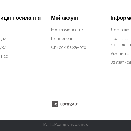
идкі посилання
Мій акаунт
Інформ
г
Моє замовлення
Доставка 
нди
Повернення
Політика
конфіденц
уки
Список бажаного
Умови та
 нас
Зв'язатися
KeshaKnit © 2024-2026