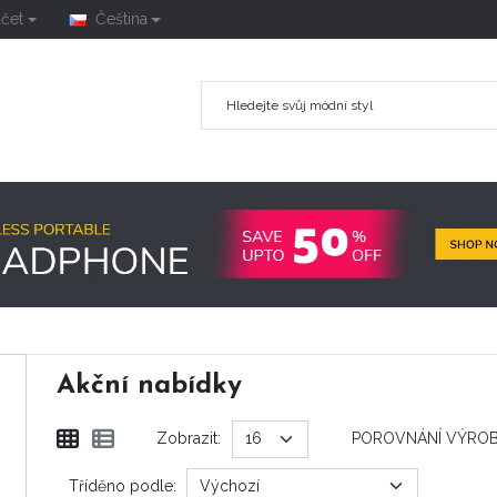
účet
Čeština
Akční nabídky
Zobrazit:
POROVNÁNÍ VÝROB
Tříděno podle: