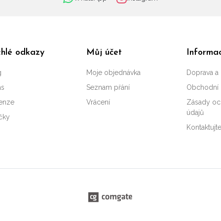
hlé odkazy
Můj účet
Informa
g
Moje objednávka
Doprava a 
ás
Seznam přání
Obchodní
enze
Vrácení
Zásady oc
údajů
čky
Kontaktujt