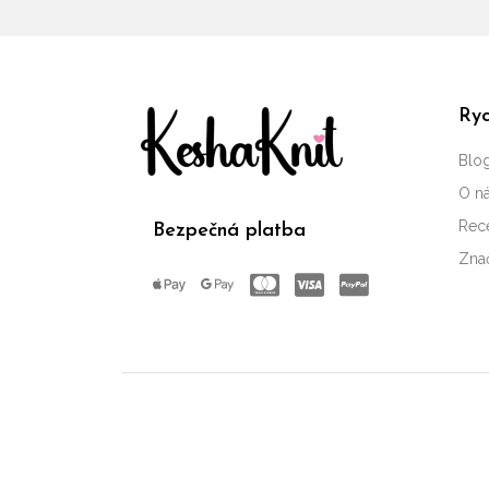
Ryc
Blo
O n
Rec
Bezpečná platba
Zna