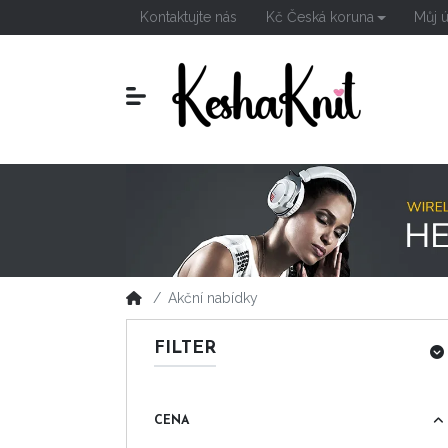
Kontaktujte nás
Kč Česká koruna
Můj 
Akční nabídky
FILTER
CENA