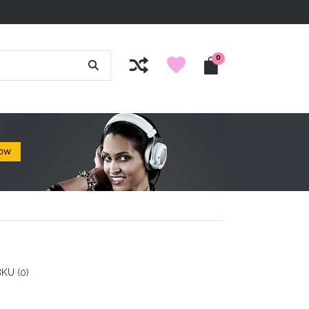
0
KU (0)