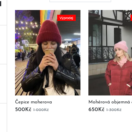
Výprodej
Čepice moherova
Mohérová objemná 
500Kč
650Kč
1 000Kč
1 300Kč