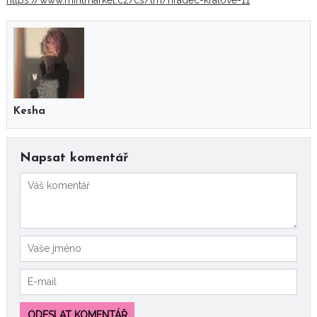
https://www.mintmarket.cz/cs/trh/hradec-kralove-11
Kesha
Napsat komentář
ODESLAT KOMENTÁŘ